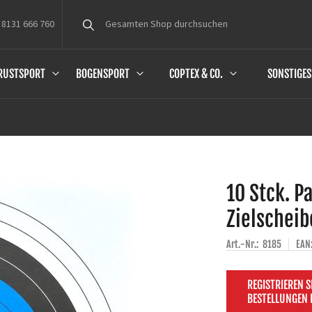
 8131 666 760
Suche
RUSTSPORT
BOGENSPORT
COPTEX & CO.
SONSTIGES
10 Stck. P
Zielscheib
Art.-Nr.:
8185
EAN
REGISTRIEREN S
BESTELLUNGEN