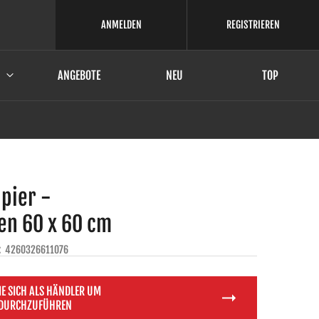
ANMELDEN
REGISTRIEREN
ANGEBOTE
NEU
TOP
apier -
en 60 x 60 cm
:
4260326611076
IE SICH ALS HÄNDLER UM
 DURCHZUFÜHREN