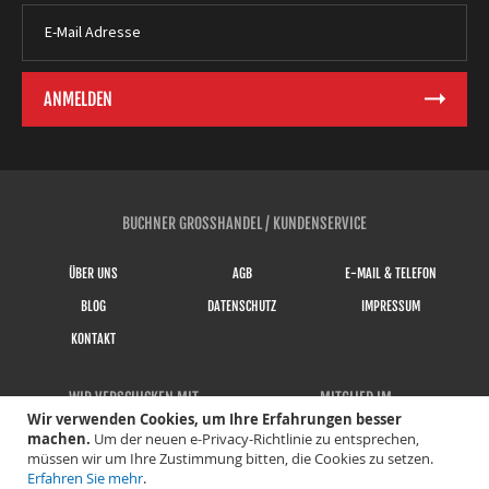
BUCHNER GROSSHANDEL / KUNDENSERVICE
ÜBER UNS
AGB
E-MAIL & TELEFON
BLOG
DATENSCHUTZ
IMPRESSUM
KONTAKT
WIR VERSCHICKEN MIT
MITGLIED IM
Wir verwenden Cookies, um Ihre Erfahrungen besser
machen.
Um der neuen e-Privacy-Richtlinie zu entsprechen,
müssen wir um Ihre Zustimmung bitten, die Cookies zu setzen.
Erfahren Sie mehr
.