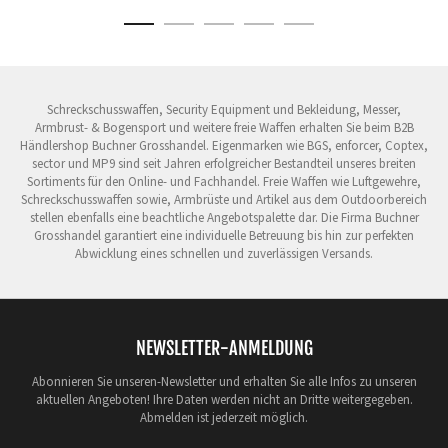
Schreckschusswaffen, Security Equipment und Bekleidung, Messer,
Armbrust- & Bogensport und weitere freie Waffen erhalten Sie beim B2B
Händlershop Buchner Grosshandel. Eigenmarken wie BGS, enforcer, Coptex,
sector und MP9 sind seit Jahren erfolgreicher Bestandteil unseres breiten
Sortiments für den Online- und Fachhandel. Freie Waffen wie Luftgewehre,
Schreckschusswaffen sowie, Armbrüste und Artikel aus dem Outdoorbereich
stellen ebenfalls eine beachtliche Angebotspalette dar. Die Firma Buchner
Grosshandel garantiert eine individuelle Betreuung bis hin zur perfekten
Abwicklung eines schnellen und zuverlässigen Versands.
NEWSLETTER-ANMELDUNG
Abonnieren Sie unseren-Newsletter und erhalten Sie alle Infos zu unseren
aktuellen Angeboten! Ihre Daten werden nicht an Dritte weitergegeben.
Abmelden ist jederzeit möglich.