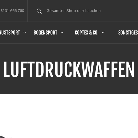
 8131 666 760
Suche
RUSTSPORT
BOGENSPORT
COPTEX & CO.
SONSTIGES
LUFTDRUCKWAFFEN