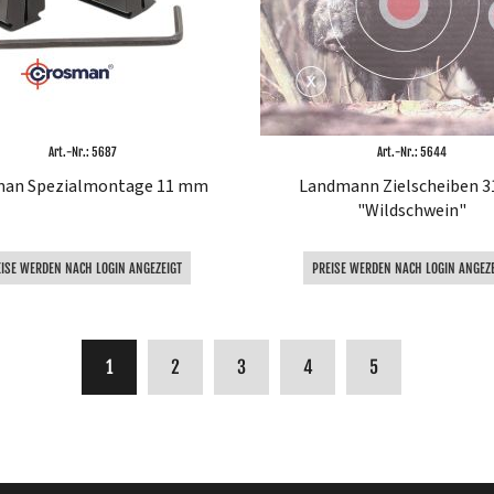
Art.-Nr.: 5687
Art.-Nr.: 5644
man Spezialmontage 11 mm
Landmann Zielscheiben 3
"Wildschwein"
EISE WERDEN NACH LOGIN ANGEZEIGT
PREISE WERDEN NACH LOGIN ANGEZE
Sie lesen gerade die Seite
Seite
Seite
Seite
Seite
1
2
3
4
5