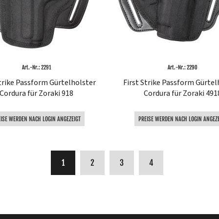
Art.-Nr.: 2291
Art.-Nr.: 2290
Strike Passform Gürtelholster
First Strike Passform Gürtel
Cordura für Zoraki 918
Cordura für Zoraki 491
EISE WERDEN NACH LOGIN ANGEZEIGT
PREISE WERDEN NACH LOGIN ANGEZE
Sie lesen gerade die Seite
Seite
Seite
Seite
1
2
3
4