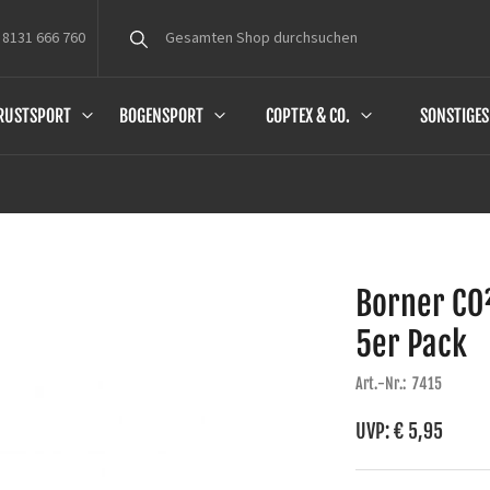
 8131 666 760
Suche
RUSTSPORT
BOGENSPORT
COPTEX & CO.
SONSTIGES
Borner CO
5er Pack
Art.-Nr.:
7415
UVP: € 5,95