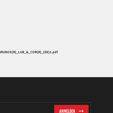
-_BRUNOX(R)_LUB_&_COR(R)_(DE)1.pdf