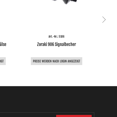
Art.-Nr.: 5106
ülse
Zoraki 906 Signalbecher
FIRST STRIK
IGT
PREISE WERDEN NACH LOGIN ANGEZEIGT
PREIS