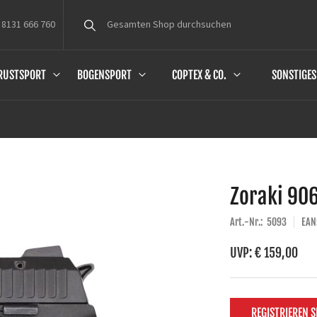
 8131 666 760
Suche
RUSTSPORT
BOGENSPORT
COPTEX & CO.
SONSTIGES
Zoraki 906
Art.-Nr.:
5093
EAN
UVP: € 159,00
REGISTRIEREN S