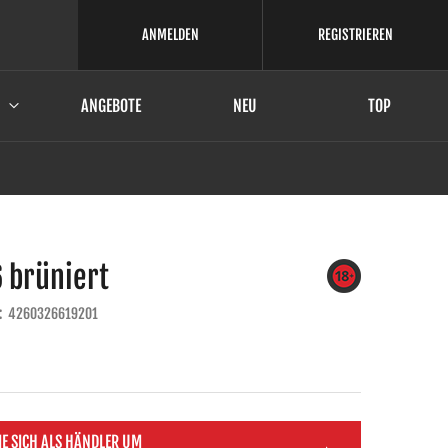
ANMELDEN
REGISTRIEREN
ANGEBOTE
NEU
TOP
 brüniert
:
4260326619201
IE SICH ALS HÄNDLER UM