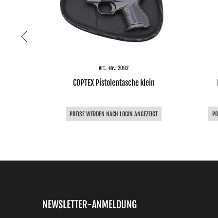
Art.-Nr.: 2092
olster Leder
COPTEX Pistolentasche klein
EZEIGT
PREISE WERDEN NACH LOGIN ANGEZEIGT
PR
NEWSLETTER-ANMELDUNG